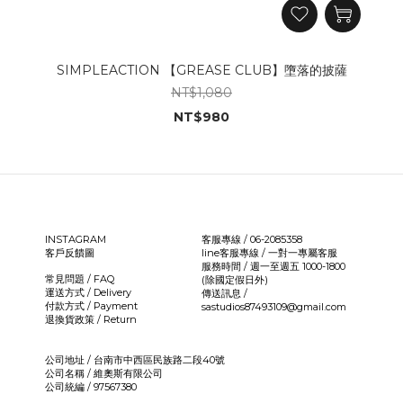
SIMPLEACTION 【GREASE CLUB】墮落的披薩
NT$1,080
NT$980
INSTAGRAM
客服專線 / 06-2085358
客戶反饋圖
line客服專線 /
一對一專屬客服
服務時間 / 週一至週五 1000-1800
常見問題 / FAQ
(除國定假日外)
運送方式 / Delivery
傳送訊息 /
付款方式 / Payment
sastudios87493109@gmail.com
退換貨政策 / Return
公司地址 / 台南市中西區民族路二段40號
公司名稱 / 維奧斯有限公司
公司統編 / 97567380