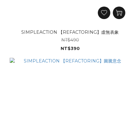
SIMPLEACTION 【REFACTORING】虛無表象
NT$490
NT$390