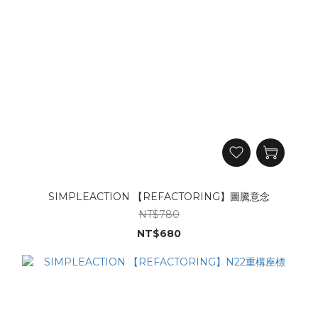
SIMPLEACTION 【REFACTORING】圖騰意念
NT$780
NT$680