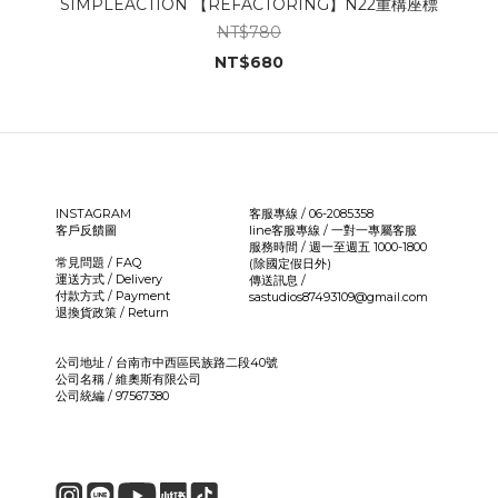
SIMPLEACTION 【REFACTORING】N22重構座標
NT$780
NT$680
INSTAGRAM
客服專線 / 06-2085358
客戶反饋圖
line客服專線 /
一對一專屬客服
服務時間 / 週一至週五 1000-1800
常見問題 / FAQ
(除國定假日外)
運送方式 / Delivery
傳送訊息 /
付款方式 / Payment
sastudios87493109@gmail.com
退換貨政策 / Return
公司地址 / 台南市中西區民族路二段40號
公司名稱 / 維奧斯有限公司
公司統編 / 97567380