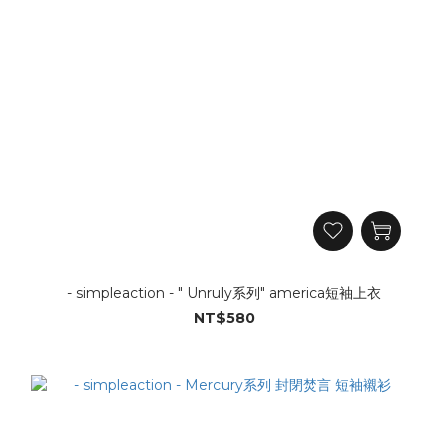
- simpleaction - " Unruly系列" america短袖上衣
NT$580