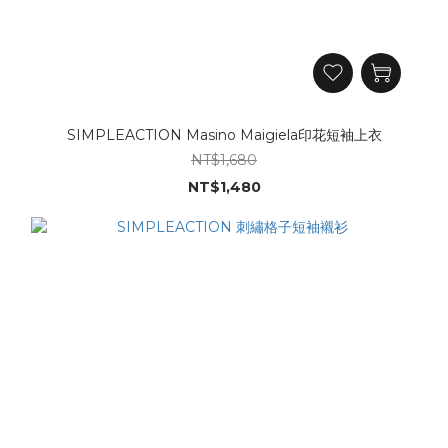
SIMPLEACTION Masino Maigiela印花短袖上衣
NT$1,680
NT$1,480