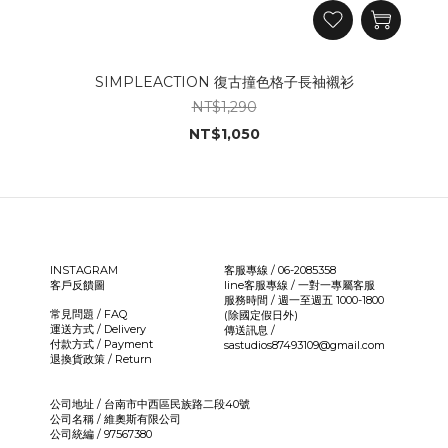
SIMPLEACTION 復古撞色格子長袖襯衫
NT$1,290
NT$1,050
INSTAGRAM
客服專線 / 06-2085358
客戶反饋圖
line客服專線 /
一對一專屬客服
服務時間 / 週一至週五 1000-1800
常見問題 / FAQ
(除國定假日外)
運送方式 / Delivery
傳送訊息 /
付款方式 / Payment
sastudios87493109@gmail.com
退換貨政策 / Return
公司地址 / 台南市中西區民族路二段40號
公司名稱 / 維奧斯有限公司
公司統編 / 97567380