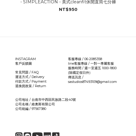
- SIMPLEACTION - 美式cleanfit休閒直筒七分褲
NT$950
INSTAGRAM
客服專線 / 06-2085358
客戶反饋圖
line客服專線 /
一對一專屬客服
服務時間 / 週一至週五 1000-1800
常見問題 / FAQ
(除國定假日外)
運送方式 / Delivery
傳送訊息 /
付款方式 / Payment
sastudios87493109@gmail.com
退換貨政策 / Return
公司地址 / 台南市中西區民族路二段40號
公司名稱 / 維奧斯有限公司
公司統編 / 97567380