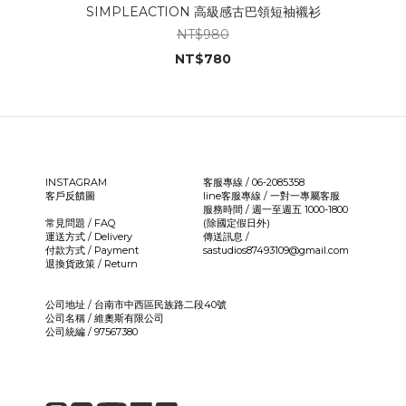
SIMPLEACTION 高級感古巴領短袖襯衫
NT$980
NT$780
INSTAGRAM
客服專線 / 06-2085358
客戶反饋圖
line客服專線 /
一對一專屬客服
服務時間 / 週一至週五 1000-1800
常見問題 / FAQ
(除國定假日外)
運送方式 / Delivery
傳送訊息 /
付款方式 / Payment
sastudios87493109@gmail.com
退換貨政策 / Return
公司地址 / 台南市中西區民族路二段40號
公司名稱 / 維奧斯有限公司
公司統編 / 97567380