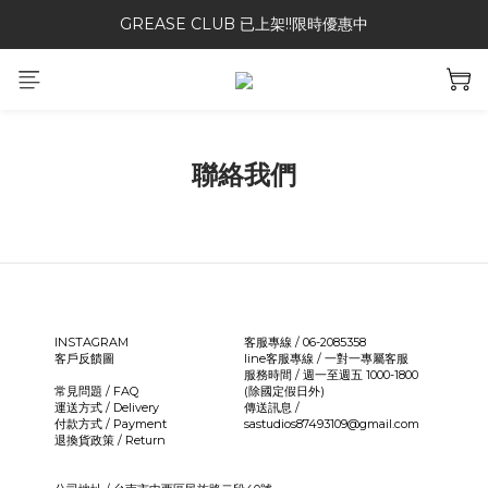
GREASE CLUB 已上架!!限時優惠中
加入二手社群參加抽獎~~
加入二手社群參加抽獎~~
聯絡我們
INSTAGRAM
客服專線 / 06-2085358
客戶反饋圖
line客服專線 /
一對一專屬客服
服務時間 / 週一至週五 1000-1800
常見問題 / FAQ
(除國定假日外)
運送方式 / Delivery
傳送訊息 /
付款方式 / Payment
sastudios87493109@gmail.com
退換貨政策 / Return