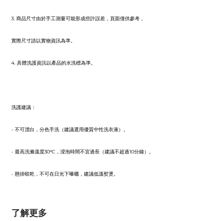
3. 商品尺寸由於手工測量可能形成些許誤差，頁面僅供參考，
實際尺寸請以實物資訊為準。
4. 具體洗護資訊以產品的水洗標為準。
洗護建議：
- 不可漂白，分色手洗（建議選用優質中性洗衣液）。
- 最高洗滌溫度30°C，浸泡時間不宜過長（建議不超過10分鐘）。
- 懸掛晾乾，不可在日光下曝曬，建議低溫熨燙。
了解更多