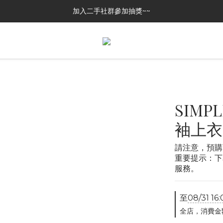
加入二手社群參加抽獎~~
加入二手社群參加抽獎~~
GREASE CLUB 已上架!!限時優惠中
加入二手社群參加抽獎~~
SIMP
袖上衣
請注意，預購
重要提示：下
服務。
至
08/31 16:
全店，消費金額