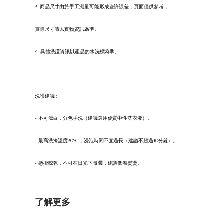
3. 商品尺寸由於手工測量可能形成些許誤差，頁面僅供參考，
實際尺寸請以實物資訊為準。
4. 具體洗護資訊以產品的水洗標為準。
洗護建議：
- 不可漂白，分色手洗（建議選用優質中性洗衣液）。
- 最高洗滌溫度30°C，浸泡時間不宜過長（建議不超過10分鐘）。
- 懸掛晾乾，不可在日光下曝曬，建議低溫熨燙。
了解更多