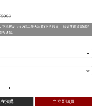
T$880
下單後約 7-30個工作天出貨(不含假日)，如提前備貨完成將
貨與通知。
現在預購
立即購買