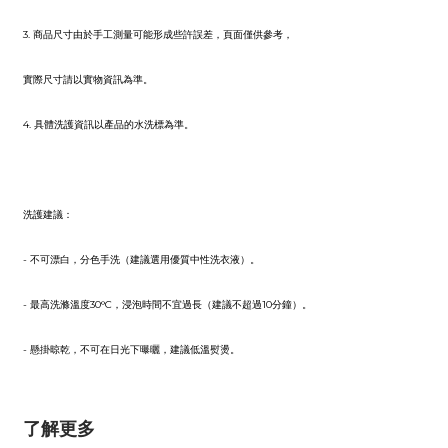
3. 商品尺寸由於手工測量可能形成些許誤差，頁面僅供參考，
實際尺寸請以實物資訊為準。
4. 具體洗護資訊以產品的水洗標為準。
洗護建議：
- 不可漂白，分色手洗（建議選用優質中性洗衣液）。
- 最高洗滌溫度30°C，浸泡時間不宜過長（建議不超過10分鐘）。
- 懸掛晾乾，不可在日光下曝曬，建議低溫熨燙。
了解更多