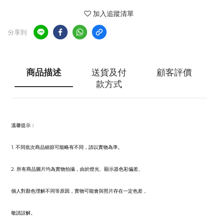
加入追蹤清單
分享到
商品描述
送貨及付
顧客評價
款方式
溫馨提示
：
1. 不同批次商品細節可能略有不同，請以實物為準。
2. 所有商品圖片均為實物拍攝，由於燈光、顯示器色彩偏差、
個人對顏色理解不同等原因，實物可能會與照片存在一定色差，
敬請諒解。