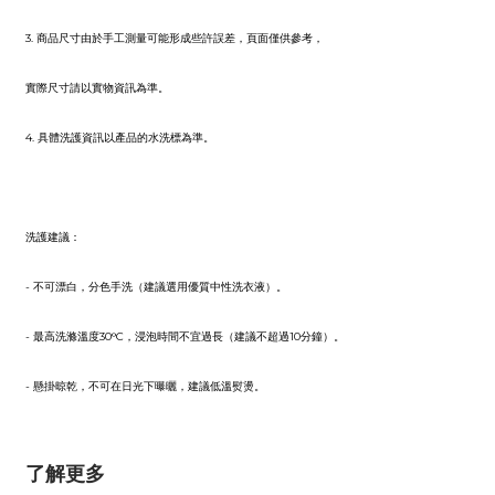
3. 商品尺寸由於手工測量可能形成些許誤差，頁面僅供參考，
實際尺寸請以實物資訊為準。
4. 具體洗護資訊以產品的水洗標為準。
洗護建議：
- 不可漂白，分色手洗（建議選用優質中性洗衣液）。
- 最高洗滌溫度30°C，浸泡時間不宜過長（建議不超過10分鐘）。
- 懸掛晾乾，不可在日光下曝曬，建議低溫熨燙。
了解更多