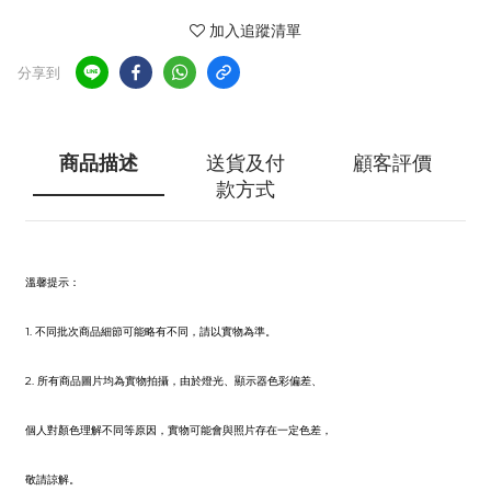
加入追蹤清單
分享到
商品描述
送貨及付
顧客評價
款方式
溫馨提示
：
1. 不同批次商品細節可能略有不同，請以實物為準。
2. 所有商品圖片均為實物拍攝，由於燈光、顯示器色彩偏差、
個人對顏色理解不同等原因，實物可能會與照片存在一定色差，
敬請諒解。