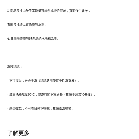
3. 商品尺寸由於手工測量可能形成些許誤差，頁面僅供參考，
實際尺寸請以實物資訊為準。
4. 具體洗護資訊以產品的水洗標為準。
洗護建議：
- 不可漂白，分色手洗（建議選用優質中性洗衣液）。
- 最高洗滌溫度30°C，浸泡時間不宜過長（建議不超過10分鐘）。
- 懸掛晾乾，不可在日光下曝曬，建議低溫熨燙。
了解更多